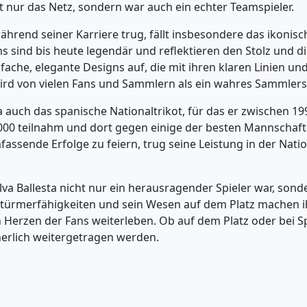
t nur das Netz, sondern war auch ein echter Teamspieler.
 während seiner Karriere trug, fällt insbesondere das ikonis
sind bis heute legendär und reflektieren den Stolz und die
ache, elegante Designs auf, die mit ihren klaren Linien und
g, wird von vielen Fans und Sammlern als ein wahres Sammle
a auch das spanische Nationaltrikot, für das er zwischen 19
2000 teilnahm und dort gegen einige der besten Mannschaf
mfassende Erfolge zu feiern, trug seine Leistung in der N
a Ballesta nicht nur ein herausragender Spieler war, sond
 Stürmerfähigkeiten und sein Wesen auf dem Platz machen i
n Herzen der Fans weiterleben. Ob auf dem Platz oder bei S
herlich weitergetragen werden.