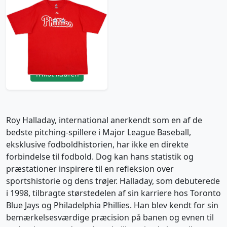
2011 Philadelphia
Phillies Halladay #34
Majestic Tee - 7/10 -
(XL)
17.99£ · ca. €21
Trikot kaufen
Roy Halladay, international anerkendt som en af de
bedste pitching-spillere i Major League Baseball,
eksklusive fodboldhistorien, har ikke en direkte
forbindelse til fodbold. Dog kan hans statistik og
præstationer inspirere til en refleksion over
sportshistorie og dens trøjer. Halladay, som debuterede
i 1998, tilbragte størstedelen af sin karriere hos Toronto
Blue Jays og Philadelphia Phillies. Han blev kendt for sin
bemærkelsesværdige præcision på banen og evnen til