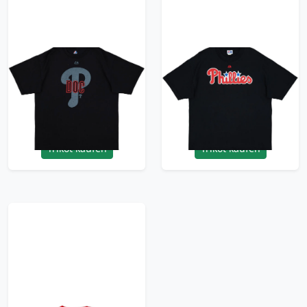
2010 Philadelphia
2010-13 Philadelphia
Philles Roy Halladay
Philles Halladay #34
#34 Majestic Graphic
Majestic Tee - 8/10 -
Tee - 9/10 - (L)
(XL)
35.99£ · ca. €42
23.99£ · ca. €28
Trikot kaufen
Trikot kaufen