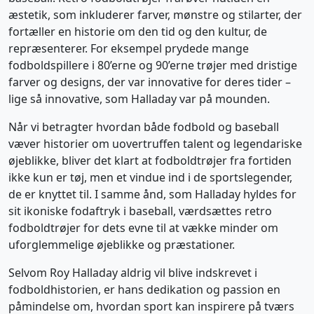
æstetik, som inkluderer farver, mønstre og stilarter, der
fortæller en historie om den tid og den kultur, de
repræsenterer. For eksempel prydede mange
fodboldspillere i 80’erne og 90’erne trøjer med dristige
farver og designs, der var innovative for deres tider –
lige så innovative, som Halladay var på mounden.
Når vi betragter hvordan både fodbold og baseball
væver historier om uovertruffen talent og legendariske
øjeblikke, bliver det klart at fodboldtrøjer fra fortiden
ikke kun er tøj, men et vindue ind i de sportslegender,
de er knyttet til. I samme ånd, som Halladay hyldes for
sit ikoniske fodaftryk i baseball, værdsættes retro
fodboldtrøjer for dets evne til at vække minder om
uforglemmelige øjeblikke og præstationer.
Selvom Roy Halladay aldrig vil blive indskrevet i
fodboldhistorien, er hans dedikation og passion en
påmindelse om, hvordan sport kan inspirere på tværs