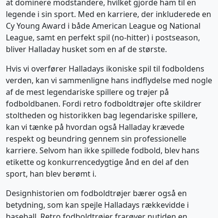
at dominere modstandere, hvilket gjorde ham til en
legende i sin sport. Med en karriere, der inkluderede en
Cy Young Award i både American League og National
League, samt en perfekt spil (no-hitter) i postseason,
bliver Halladay husket som en af de største.
Hvis vi overfører Halladays ikoniske spil til fodboldens
verden, kan vi sammenligne hans indflydelse med nogle
af de mest legendariske spillere og trøjer på
fodboldbanen. Fordi retro fodboldtrøjer ofte skildrer
stoltheden og historikken bag legendariske spillere,
kan vi tænke på hvordan også Halladay krævede
respekt og beundring gennem sin professionelle
karriere. Selvom han ikke spillede fodbold, blev hans
etikette og konkurrencedygtige ånd en del af den
sport, han blev berømt i.
Designhistorien om fodboldtrøjer bærer også en
betydning, som kan spejle Halladays rækkevidde i
baseball. Retro fodboldtrøjer frarøver nutiden en