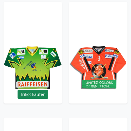
2010s HC Prattigau-
2006-07 EHC Visp Galli
Herrschaft #69
#3 Ochsner Jersey
Ochsner Hockey
(Home) XL
Home Jersey - 6/10 -
47.99£ · ca. €57
(XL)
Trikot kaufen
53.99£ · ca. €64
Trikot kaufen