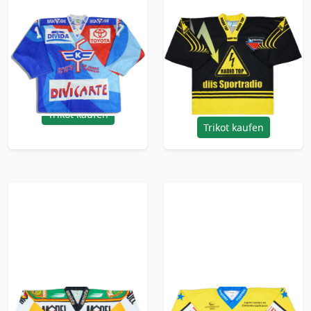
1994-95 EHC Kloten
2008-09 Kloten Flyers
Celio #17 Ochsner
Radio Top Nordgren
Signed Jersey (Home)
#14 Ochsner Hockey
XL
Alternate Jersey - 9/10
- (XL)
95.99£ · ca. €113
95.99£ · ca. €113
Trikot kaufen
Trikot kaufen
1997-98 HC Thurgau
2004 Spengler Cup