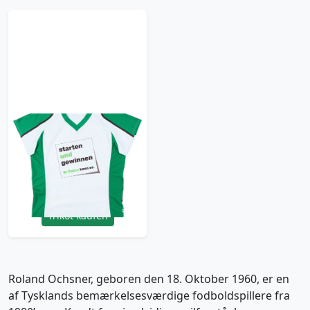
2000s St Gallen
Ochsner Hockey
Training Shirt - 6/10 -
(Women's L)
11.99£ · ca. €14
Trikot kaufen
Roland Ochsner, geboren den 18. Oktober 1960, er en
af Tysklands bemærkelsesværdige fodboldspillere fra