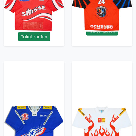
Team #23 Ochsner
Home Jersey - 9/10 -
Home Jersey - 6/10 -
(XL)
(XL)
71.99£ · ca. €85
71.99£ · ca. €85
Trikot kaufen
Trikot kaufen
2002-03 Kloten Flyers
2000s Swiss
Ochsner Jersey
PostFinance Trophy
(Home) M
Ochsner Jersey - 7/10
- (S)
53.99£ · ca. €64