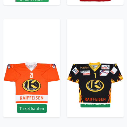
2000-01 EHC
2000s EHC Bosingen-
Bosingen-Kriechenwil
Kriechenwil #7
#21 Ochsner Hockey
Ochsner Alternate
Home Jersey - 7/10 -
Jersey - 5/10 - (XL)
(XL)
35.99£ · ca. €42
35.99£ · ca. €42
Trikot kaufen
Trikot kaufen