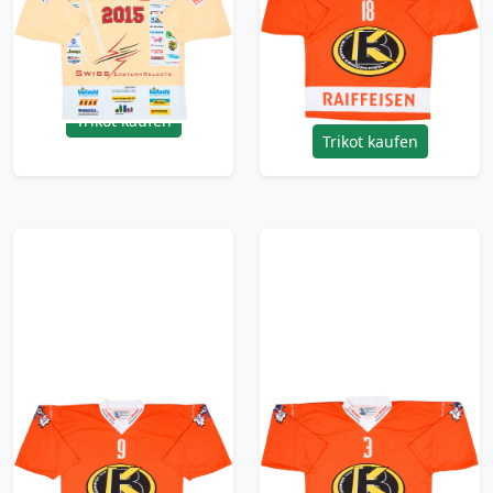
Selects 'Signed'
Bosingen-Kriechenwil
Ochsner Hockey
#18 Ochsner Hockey
Jersey - 8/10 - (L)
Home Jersey - 9/10 -
(XL)
47.99£ · ca. €57
47.99£ · ca. €57
Trikot kaufen
Trikot kaufen
2000-01 EHC
2000-01 EHC
Bosingen-Kriechenwil
Bosingen-Kriechenwil
#9 Ochsner Hockey
#3 Ochsner Hockey
Home Jersey - 9/10 -
Home Jersey - 9/10 -