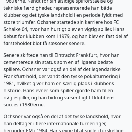
1980’erne. Kendt for sin alsidige spilforståelse og
tekniske færdigheder, repræsenterede han både
klubber og det tyske landshold i en periode fyldt med
store triumfer. Ochsner startede sin karriere hos FC
Schalke 04, hvor han hurtigt blev en vigtig spiller. Hans
debut for klubben kom i 1979, og han blev en fast del af
førsteholdet blot få sæsoner senere.
Senere skiftede han til Eintracht Frankfurt, hvor han
cementerede sin status som en af ligaens bedste
spillere. Ochsner var også en del af det legendariske
Frankfurt-hold, der vandt den tyske pokalturnering i
1981, hvilket giver ham en særlig plads i klubbens
historie. Hans evner som spiller gjorde ham til en
nøglespiller, og han bidrog væsentligt til klubbens
succes i 1980’erne.
Ochsner var også en del af det tyske landshold, hvor
han deltager i flere internationale turneringer,
herunder EM i 1984. Hans evne til at spille i forskellige