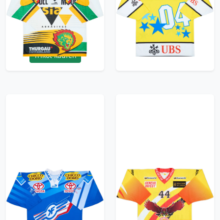
Ochsner Hockey
Ochsner Hockey
Home Jersey - 9/10 -
Jersey - 9/10 - (M)
(XL)
95.99£ · ca. €113
95.99£ · ca. €113
Trikot kaufen
Trikot kaufen
2004-05 Kloten Flyers
2001-02 Geneve-
'Signed' Ochsner
Servette Lindberg #44
Home Jersey - 9/10 -
Ochsner Hockey
(L)
Alternate Jersey - 9/10
- (S)