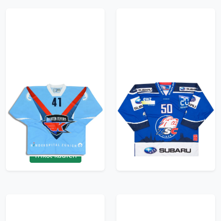
2010 Kloten Flyers
2013-14 ZSC Lions
Liniger #41 Ochsner
Roland #50 Ochsner
Charity Jersey (Home)
Jersey (Home) XXL
XL
71.99£ · ca. €85
71.99£ · ca. €85
Trikot kaufen
Trikot kaufen