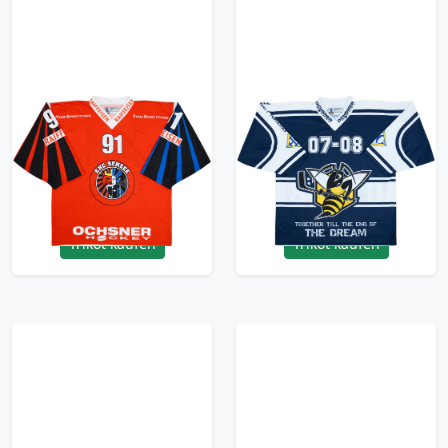
2000-02 EHC Sensee
2007-08 HC La Chaux-
#91 Ochsner Hockey
de-Fonds Play-Off
Home Jersey - 8/10 -
Ochsner Hockey
(XL)
Jersey - 9/10 - (XL)
71.99£ · ca. €85
71.99£ · ca. €85
Trikot kaufen
Trikot kaufen