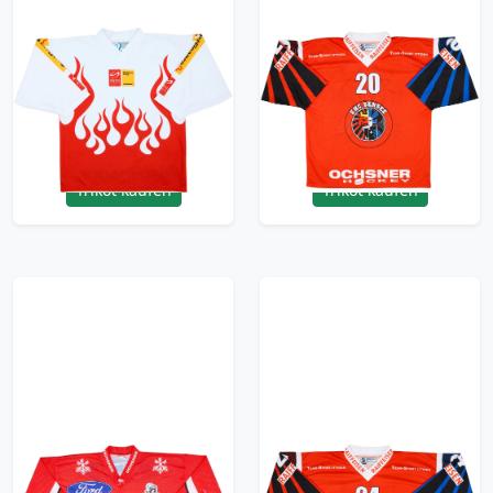
2000s Swiss
2000-02 EHC Sensee
PostFinance Trophy
#20 Ochsner Hockey
Ochsner Jersey - 9/10
Home Jersey - 8/10 -
- (S)
(XL)
71.99£ · ca. €85
71.99£ · ca. €85
Trikot kaufen
Trikot kaufen
1990s Switzerland
2000-02 EHC Sensee
National Hockey
#24 Ochsner Hockey