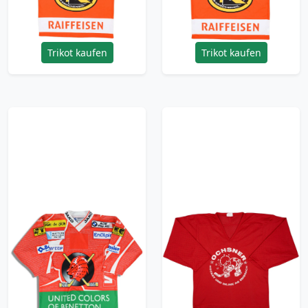
(XL)
(XL)
47.99£ · ca. €57
47.99£ · ca. €57
Trikot kaufen
Trikot kaufen
2003-04 EHC Visp
1990s Ochsner
Ochsner Jersey
Hockey Template
(Home) M
Jersey - 6/10 - (XL)
35.99£ · ca. €42
35.99£ · ca. €42
Trikot kaufen
Trikot kaufen