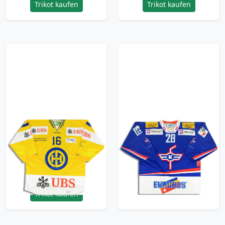
Trikot kaufen
Trikot kaufen
2016 HC Davos
2013-14 Kloten Flyers
Matteo #16 Ochsner
Gerber #28 Ochsner
Spengler Cup Jersey
Jersey (Home) XL
(Away) M
71.99£ · ca. €85
71.99£ · ca. €85
Trikot kaufen
Trikot kaufen