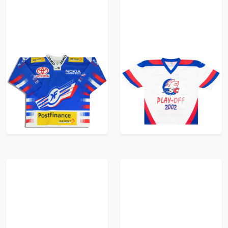
2003-04 Kloten Flyers
2002 ZSC Lions Play-
Ochsner Jersey
Off Ochsner Jersey
(Home) XXL
XXL
47.99£ · ca. €57
47.99£ · ca. €57
Trikot kaufen
Trikot kaufen