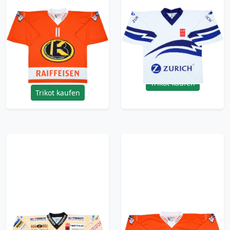
2000-01 EHC
2000s ZSC Lions
Bosingen-Kriechenwil
Ochsner Hockey
#11 Ochsner Hockey
Template Training
Home Jersey - 9/10 -
Jersey - 9/10 - (S)
(XL)
47.99£ · ca. €57
47.99£ · ca. €57
Trikot kaufen
Trikot kaufen
2015 Swiss Eastern
2000-01 EHC