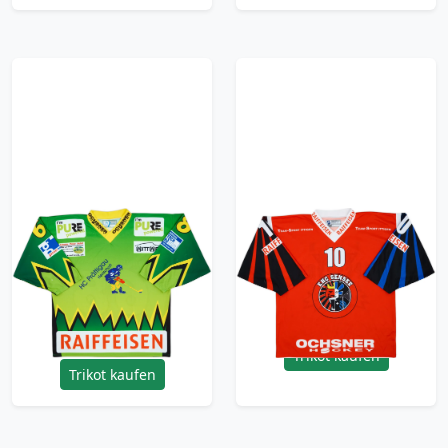
2010s HC Prattigau-
2000-02 EHC Sensee
Herrschaft #68
#10 Ochsner Hockey
Ochsner Hockey
Home Jersey - 7/10 -
Home Jersey - 7/10 -
(XL)
(XL)
53.99£ · ca. €64
53.99£ · ca. €64
Trikot kaufen
Trikot kaufen