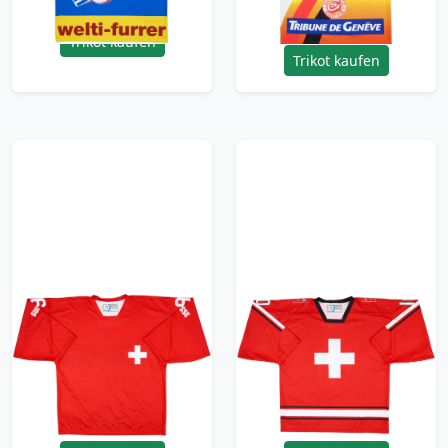
95.99£ · ca. €113
95.99£ · ca. €113
Trikot kaufen
Trikot kaufen
2014 Switzerland
2012 Switzerland
National Hockey
National Hockey
Team Brunner #96
Team Ambuhl #10
Ochsner Home Jersey
Ochsner Home Jersey
- 9/10 - (L)
- 9/10 - (L)
95.99£ · ca. €113
95.99£ · ca. €113