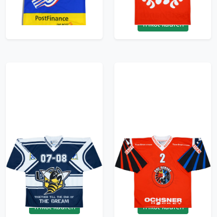
53.99£ · ca. €64
Trikot kaufen
Trikot kaufen
2007-08 HC La Chaux-
2000-02 EHC Sensee
de-Fonds Play-Off
#2 Ochsner Hockey
Ochsner Hockey
Home Jersey - 7/10 -
Jersey - 7/10 - (XL)
(XL)
53.99£ · ca. €64
53.99£ · ca. €64
Trikot kaufen
Trikot kaufen