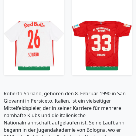
2016-2017 Red Bull
2016-17 Wurzburger
Salzburg Home Shirt
Kickers Home Shirt
Soriano #26 - 10/10 -
Soriano #33 - 8/10 -
(L.Boys)
(L.Boys)
29.99£ · ca. €35
17.99£ · ca. €21
Trikot kaufen
Trikot kaufen
Roberto Soriano, geboren den 8. Februar 1990 in San
Giovanni in Persiceto, Italien, ist ein vielseitiger
Mittelfeldspieler, der in seiner Karriere für mehrere
namhafte Klubs und die italienische
Nationalmannschaft aufgelaufen ist. Seine Laufbahn
begann in der Jugendakademie von Bologna, wo er