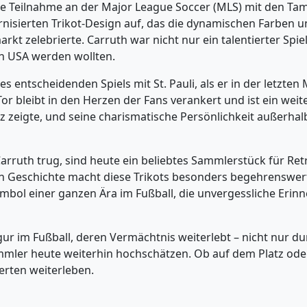
 die Teilnahme an der Major League Soccer (MLS) mit den Ta
dernisierten Trikot-Design auf, das die dynamischen Farbe
t zelebrierte. Carruth war nicht nur ein talentierter Spiel
en USA werden wollten.
entscheidenden Spiels mit St. Pauli, als er in der letzten 
Tor bleibt in den Herzen der Fans verankert und ist ein we
tz zeigte, und seine charismatische Persönlichkeit außerhal
Carruth trug, sind heute ein beliebtes Sammlerstück für Re
n Geschichte macht diese Trikots besonders begehrenswert. S
Symbol einer ganzen Ära im Fußball, die unvergessliche Eri
igur im Fußball, deren Vermächtnis weiterlebt – nicht nur d
 Sammler heute weiterhin hochschätzen. Ob auf dem Platz od
erten weiterleben.