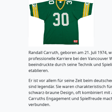
1986-88 Green Bay Packers
Carruth #30 Rawlings Home
Jersey (Good) XL
71.99£ · ca. €85
Trikot kaufen
Randall Carruth, geboren am 21. Juli 1974, w
professionelle Karriere bei den Vancouver Wh
beeindruckte durch seine Technik und Spielin
etablieren.
Er ist vor allem für seine Zeit beim deutschen
sind legendär. Sie waren charakteristisch fü
schwarz-braune Design, oft kombiniert mit 
Carruths Engagement und Spielfreude machte
verbunden.